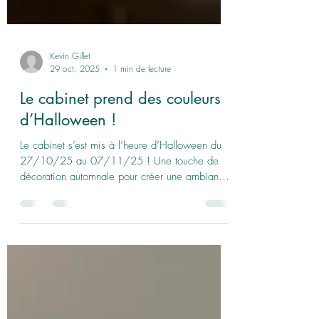
Kevin Gillet
29 oct. 2025
1 min de lecture
Le cabinet prend des couleurs
d’Halloween !
Le cabinet s’est mis à l’heure d’Halloween du
27/10/25 au 07/11/25 ! Une touche de
décoration automnale pour créer une ambiance
plus chaleureuse et conviviale pendant vos
séances. Entre citrouilles, couleurs orangées et
quelques petits clins d’œil effrayants, l’objectif
est simple, rendre votre passage au cabinet un