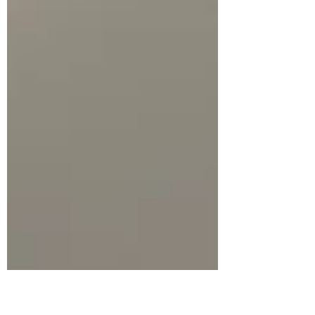
peu plus agréable et détendu, même en
période de soins. Merci à tous les patients qui
participent à cette bonne humeur quotidienne et
bon courage à ceux qui affro