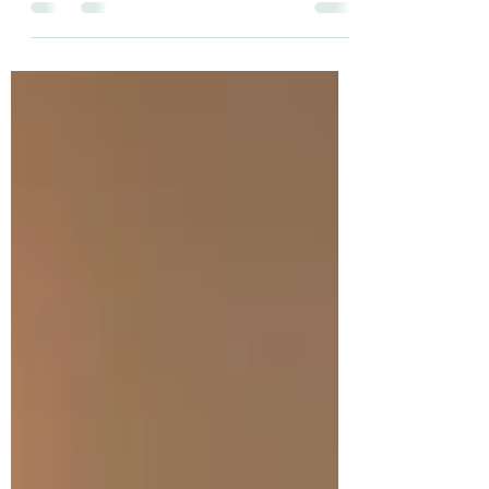
nouvelle salle de prise en charge est désormais
terminée, ce qui me permet de vous offrir : Un
espace plus grand et plus confortable pour vos
séances. Un plateau technique élargi, idéal
pour vos exercices de rééducation et de
renforcement. La possibilité d’intégrer de
nouvelles machines cardio et de travail
fonctionnel, afin d’améliorer encore la qualité
de vos prises en charge. C’est avec u